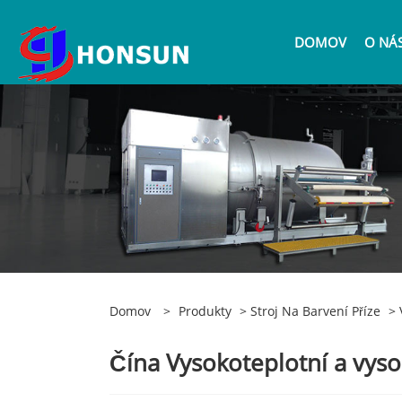
DOMOV
O NÁ
Domov
>
Produkty
>
Stroj Na Barvení Příze
> 
Čína Vysokoteplotní a vyso