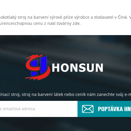
otlaký stroj na barvení sýrové příze výrobce a dodavatel v Číně. Ví
nkurenceschopnou cenu z naší továrny zde.
pínací stroj, stroj na barvení látek nebo ceník nám zanechte svůj 
POPTÁVKA HN