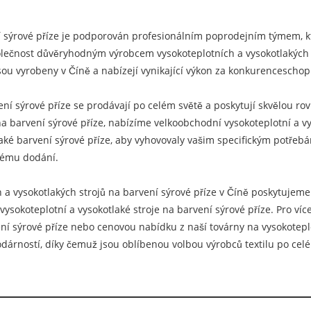
í sýrové příze je podporován profesionálním poprodejním týmem, kt
olečnost důvěryhodným výrobcem vysokoteplotních a vysokotlakých st
 jsou vyrobeny v Číně a nabízejí vynikající výkon za konkurencescho
vení sýrové příze se prodávají po celém světě a poskytují skvělou 
na barvení sýrové příze, nabízíme velkoobchodní vysokoteplotní a vy
laké barvení sýrové příze, aby vyhovovaly vašim specifickým potřeb
itému dodání.
 a vysokotlakých strojů na barvení sýrové příze v Číně poskytujeme 
ysokoteplotní a vysokotlaké stroje na barvení sýrové příze. Pro víc
ní sýrové příze nebo cenovou nabídku z naší továrny na vysokoteplo
árností, díky čemuž jsou oblíbenou volbou výrobců textilu po celé