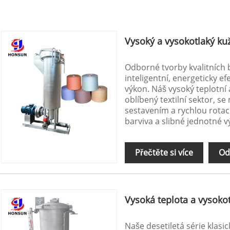
Vysoký a vysokotlaký kuže
Odborné tvorby kvalitních 
inteligentní, energeticky ef
výkon. Náš vysoký teplotní a
oblíbený textilní sektor, s
sestavením a rychlou rotac
barviva a slibné jednotné v
Přečtěte si více
Od
Vysoká teplota a vysokot
Naše desetiletá série klasic