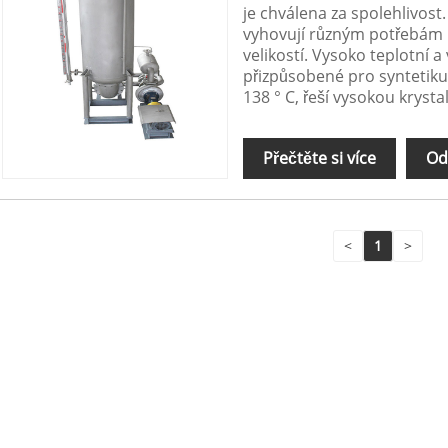
je chválena za spolehlivost.
vyhovují různým potřebám b
velikostí. Vysoko teplotní a
přizpůsobené pro syntetiku,
138 ° C, řeší vysokou krysta
Přečtěte si více
Od
<
1
>