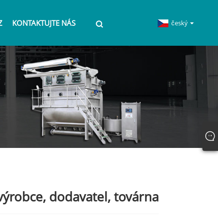
Z
KONTAKTUJTE NÁS
český
výrobce, dodavatel, továrna