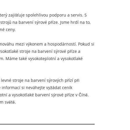
erý zajišťuje spolehlivou podporu a servis. S
rojů na barvení sýrové příze. Jsme hrdí na to,
pné ceny.
rovnováhu mezi výkonem a hospodárností. Pokud si
sokotlaké stroje na barvení sýrové příze a
ám. Máme také vysokoteplotní a vysokotlaké
levné stroje na barvení sýrových přízí při
e informací si neváhejte vyžádat ceník
tní a vysokotlaké barvení sýrové příze v Číně.
m světě.