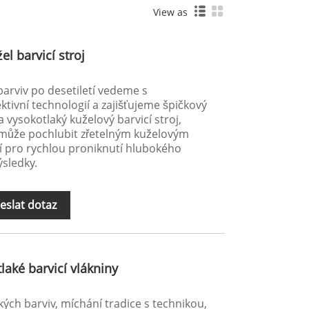
View as
l barvicí stroj
barviv po desetiletí vedeme s
ektivní technologií a zajišťujeme špičkový
 vysokotlaký kuželový barvicí stroj,
e může pochlubit zřetelným kuželovým
í pro rychlou proniknutí hlubokého
ýsledky.
eslat dotaz
laké barvicí vlákniny
kých barviv, míchání tradice s technikou,