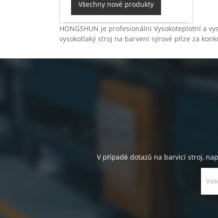
Všechny nové produkty
HONGSHUN je profesionální Vysokoteplotní a vysok
vysokotlaký stroj na barvení sýrové příze za ko
V případě dotazů na barvicí stroj, na