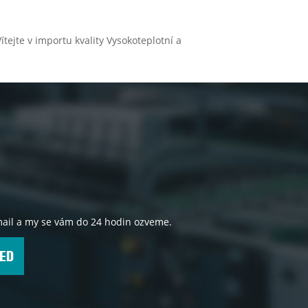
tejte v importu kvality Vysokoteplotní a
e-mail a my se vám do 24 hodin ozveme.
ED