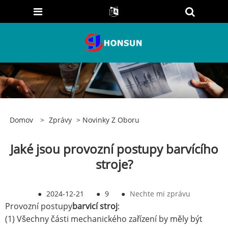
Domov
>
Zprávy
>
Novinky Z Oboru
Jaké jsou provozní postupy barvícího
stroje?
●
2024-12-21
●
9
●
Nechte mi zprávu
Provozní postupy
barvicí stroj
:
(1) Všechny části mechanického zařízení by měly být