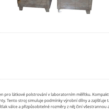
 pro látkové polstrování v laboratorním měřítku. Kompaktní
y. Tento stroj simuluje podmínky výrobní dílny a zajišťuje t
ítlak válce a přizpůsobitelné rozměry z něj činí všestrannou a