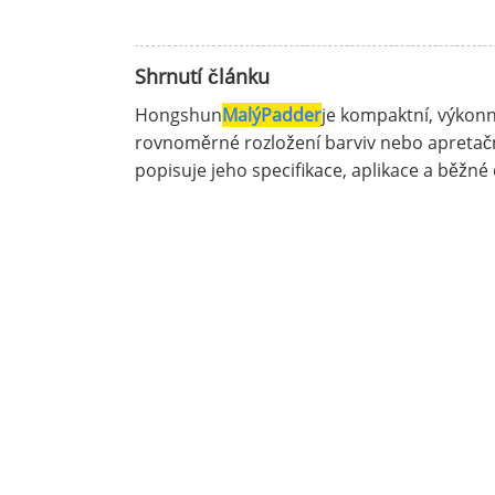
Shrnutí článku
Hongshun
Malý
Padder
je kompaktní, výkonn
rovnoměrné rozložení barviv nebo apretačn
popisuje jeho specifikace, aplikace a běžné