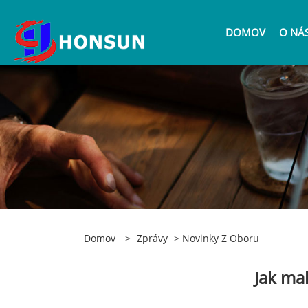
DOMOV
O NÁ
Domov
>
Zprávy
>
Novinky Z Oboru
Jak ma