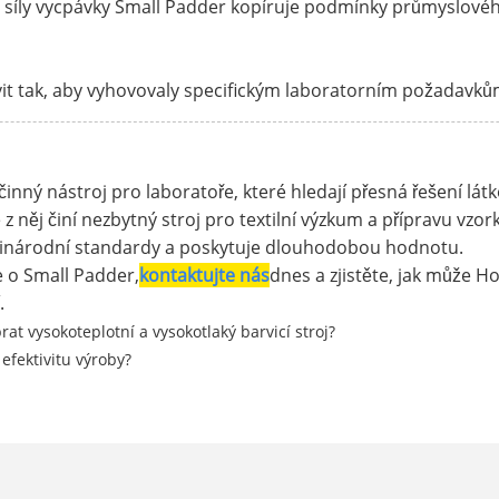
 a síly vycpávky Small Padder kopíruje podmínky průmyslov
ravit tak, aby vyhovovaly specifickým laboratorním požadavk
činný nástroj pro laboratoře, které hledají přesná řešení lát
z něj činí nezbytný stroj pro textilní výzkum a přípravu vzo
ezinárodní standardy a poskytuje dlouhodobou hodnotu.
e o Small Padder,
kontaktujte nás
dnes a zjistěte, jak může 
.
rat vysokoteplotní a vysokotlaký barvicí stroj?
 efektivitu výroby?