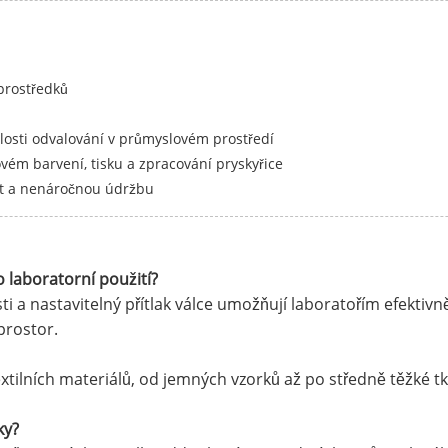
prostředků
hlosti odvalování v průmyslovém prostředí
vém barvení, tisku a zpracování pryskyřice
st a nenáročnou údržbu
laboratorní použití?
ti a nastavitelný přítlak válce umožňují laboratořím efekti
prostor.
extilních materiálů, od jemných vzorků až po středně těžké t
ky?