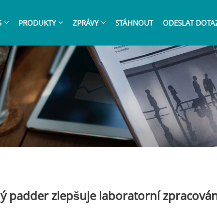
S
PRODUKTY
ZPRÁVY
STÁHNOUT
ODESLAT DOTA
lý padder zlepšuje laboratorní zpracování