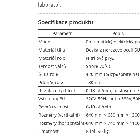
laboratoř.
Specifikace produktu
Parametr
Popis
Model
Pneumatický elektrický p
Materiál těla
Deska z nerezové oceli S
Materiál role
Nitrilová pryž
Tvrdost válců
Shore 70℃C
Šířka role
420 mm (přizpůsobitelné)
Průměr role
130 mm
Regulace rychlosti
0-18 ot./min, nastavitelné
Vstup napětí
220V, 50Hz nebo 380V, 50
Pevná rychlost
0-10 ot./min
Rozměry (vertikální)
840 mm × 680 mm × 130
Rozměry (horizontální)
840 mm × 740 mm × 110
Hmotnost
Přibl. 90 kg