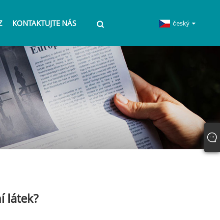
Z
KONTAKTUJTE NÁS
český
 látek?