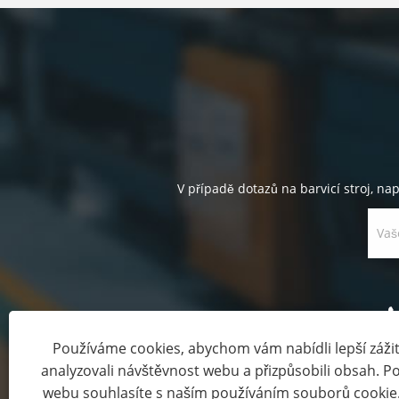
V případě dotazů na barvicí stroj, na
Používáme cookies, abychom vám nabídli lepší zážite
analyzovali návštěvnost webu a přizpůsobili obsah. 
webu souhlasíte s naším používáním souborů cookie
Copyright © 2024