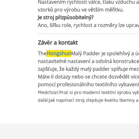
Nastavením rychlosti válce, tlaku vzduchu
vzorků pro výrobu ve větším měřítku.
Je stroj přizpůsobitelný?
Ano, šířku role, rychlost a rozměry lze up
Závěr a kontakt
The
Hongshun
Malý Padder je spolehlivý a ú
nastavitelné nastavení a odolná konstrukce 
zajišťuje, že každý malý padder splňuje m
Máte-li dotazy nebo se chcete dozvědět víc
pomocí profesionálního textilního vybavení
Předchozí:
Proč si pro moderní textilní výrobu vyb
další:
Jak napínací stroj zlepšuje kvalitu tkaniny a