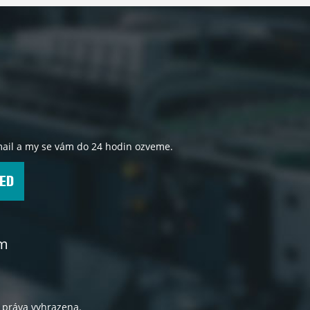
e-mail a my se vám do 24 hodin ozveme.
ED
om
 práva vyhrazena.