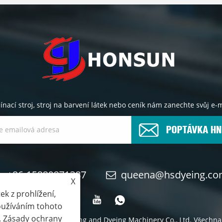
pínací stroj, stroj na barvení látek nebo ceník nám zanechte svůj 
POPTÁVKA HN
+86-15880871387
queena@hsdyeing.c
X
k z prohlížení,
Používáním tohoto
.
Zásady ochrany
 Shishi Hongshun Printing and Dyeing Machinery Co., Ltd. Všechna