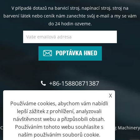
V případě dotazů na barvicí stroj, napínací stroj, stroj na
barvení látek nebo ceník nám zanechte svůj e-mail a my se vám
do 24 hodin ozveme.
POPTÁVKA HNED
+86-15880871387
X
queena@hsdyeing.com
Používáme cookies, abychom vám nabídli
lepší zážitek z prohlížení, analyzovali
návštěvnost webu a přizpůsobili obsah.
Používáním tohoto webu souhlasíte s
Copyright © 2024 Shishi Hongshun Printing and Dyeing Machinery
naším používáním souborů cookie.
Co., Ltd. Všechna práva vyhrazena.