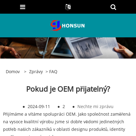
Domov
>
Zprávy
>
FAQ
Pokud je OEM přijatelný?
●
2024-09-11
●
2
●
Nechte mi zprávu
Přijímáme a vítáme spolupráci OEM. Jako společnost zaměřená
na vysoce kvalitní výrobu jsme si dobře vědomi jedinečných
potřeb našich zákazníků v oblasti designu produktů, identity